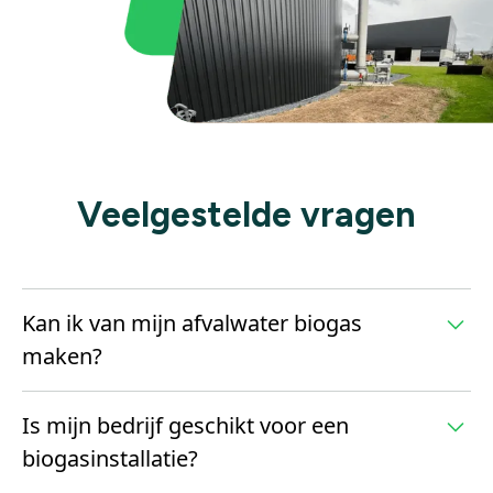
Veelgestelde vragen
Kan ik van mijn afvalwater biogas
maken?
Ja, als jouw afvalwater voldoende biologisch
Is mijn bedrijf geschikt voor een
afbreekbare stoffen bevat zoals organisch materiaal
biogasinstallatie?
uit de voedingsindustrie of mest, kan het vergist
worden tot biogas. We analyseren graag jouw