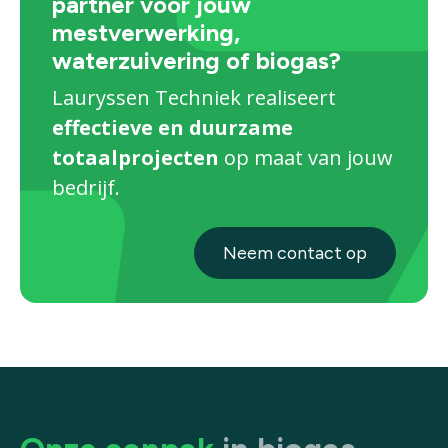
partner voor jouw
mestverwerking,
waterzuivering of biogas?
Lauryssen Techniek realiseert
effectieve en duurzame
totaalprojecten
op maat van jouw
bedrijf.
Neem contact op